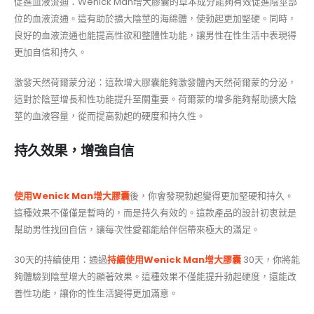
促進血液流通：Wenick Man增大膠囊的草本成分能夠有效促進陰莖部
位的血液流通。這有助於擴大陰莖的海綿體，使勃起更加堅硬。同時，
良好的血液流通也能提高性欲和整體性功能，讓男性在性生活中表現得
更加自信和持久。
激發天然荷爾蒙分泌：這款增大膠囊能夠激發體內天然荷爾蒙的分泌，
這對於陰莖增長和性功能提升至關重要。荷爾蒙的增多能夠幫助擴大陰
莖的血液容量，從而提高勃起的硬度和持久性。
持久效果，增強自信
使用Wenick Man增大膠囊
後，你會發現勃起變得更加堅硬和持久。
這種效果不僅僅是暫時的，而是持久有效的。這款產品的設計初衷就是
幫助男性找回自信，讓每次性愛都能給伴侶帶來極大的滿足。
30天的持續使用：通過
持續使用Wenick Man增大膠囊
30天，你將能
夠體驗到陰莖增大的顯著效果。這種效果不僅能提升勃起硬度，還能改
善性功能，讓你的性生活變得更加滿意。