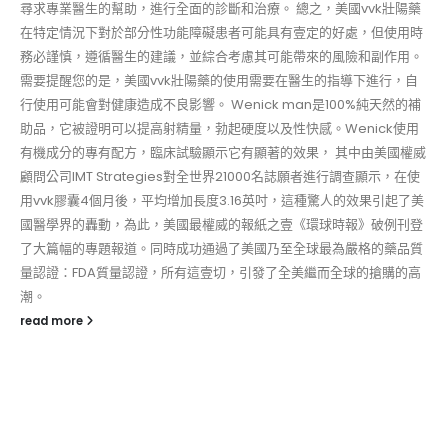
尋求專業醫生的幫助，進行全面的診斷和治療。 總之，美國vvk壯陽藥
在特定情況下對於部分性功能障礙患者可能具有壹定的好處，但使用時
務必謹慎，遵循醫生的建議，並綜合考慮其可能帶來的風險和副作用。
需要提醒您的是，美國vvk壯陽藥的使用需要在醫生的指導下進行，自
行使用可能會對健康造成不良影響。 Wenick man是100%純天然的補
助品，它被證明可以提高射精量，勃起硬度以及性快感。Wenick使用
有機成分的專有配方，臨床試驗顯示它有顯著的效果， 其中由美國權威
顧問公司IMT Strategies對全世界21000名誌願者進行調查顯示，在使
用vvk膠囊4個月後，平均增加長度3.16英吋，這種驚人的效果引起了美
國醫學界的轟動，為此，美國最權威的報紙之壹《環球時報》破例刊登
了大篇幅的專題報道。同時成功通過了美國乃至全球最為嚴格的藥品質
量認證：FDA質量認證，所有這壹切，引發了全美繼而全球的搶購的高
潮。
read more