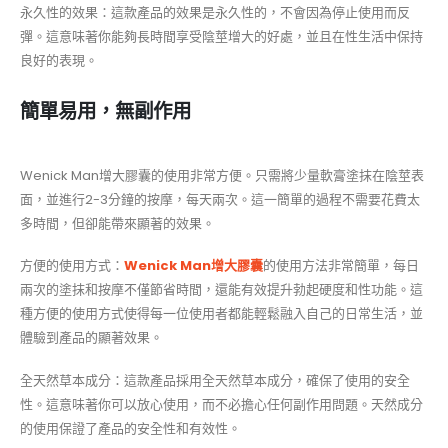
永久性的效果：這款產品的效果是永久性的，不會因為停止使用而反
彈。這意味著你能夠長時間享受陰莖增大的好處，並且在性生活中保持
良好的表現。
簡單易用，無副作用
Wenick Man增大膠囊的使用非常方便。只需將少量軟膏塗抹在陰莖表
面，並進行2-3分鐘的按摩，每天兩次。這一簡單的過程不需要花費太
多時間，但卻能帶來顯著的效果。
方便的使用方式：
Wenick Man增大膠囊
的使用方法非常簡單，每日
兩次的塗抹和按摩不僅節省時間，還能有效提升勃起硬度和性功能。這
種方便的使用方式使得每一位使用者都能輕鬆融入自己的日常生活，並
體驗到產品的顯著效果。
全天然草本成分：這款產品採用全天然草本成分，確保了使用的安全
性。這意味著你可以放心使用，而不必擔心任何副作用問題。天然成分
的使用保證了產品的安全性和有效性。