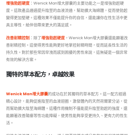
增強勃起硬度
：Wenick Man增大膠囊的主要功能之一是增強勃起硬
度。這款產品通過提升陰莖的血液流通，幫助擴大海綿體，從而使勃起
變得更加堅硬。這種效果不僅能提升你的自信，還能讓你在性生活中更
具主導性，給伴侶帶來更大的滿足感。
改善射精控制
：除了
增強勃起硬度
，Wenick Man增大膠囊還能顯著改
善射精控制。這使得男性能夠更好地掌控射精時間，從而延長性生活的
持久性。對於那些常因早洩而感到困擾的男性來說，這無疑是一個非常
有效的解決方案。
獨特的草本配方，卓越效果
Wenick Man增大膠囊
的成功在於其獨特的草本配方。這一配方經過
精心設計，能夠促進陰莖的血液迴圈，激發體內的天然荷爾蒙分泌，從
而幫助擴大陰莖海綿體。這種作用機制不僅能提升陰莖勃起的強度，還
能顯著改善陽痿等性功能障礙，使男性能夠享受更持久、更有力的性生
活。