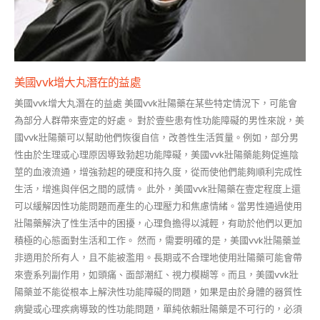
美國vvk增大丸潛在的益處
美國vvk增大丸潛在的益處 美國vvk壯陽藥在某些特定情況下，可能會
為部分人群帶來壹定的好處。 對於壹些患有性功能障礙的男性來說，美
國vvk壯陽藥可以幫助他們恢復自信，改善性生活質量。例如，部分男
性由於生理或心理原因導致勃起功能障礙，美國vvk壯陽藥能夠促進陰
莖的血液流通，增強勃起的硬度和持久度，從而使他們能夠順利完成性
生活，增進與伴侶之間的感情。 此外，美國vvk壯陽藥在壹定程度上還
可以緩解因性功能問題而產生的心理壓力和焦慮情緒。當男性通過使用
壯陽藥解決了性生活中的困擾，心理負擔得以減輕，有助於他們以更加
積極的心態面對生活和工作。 然而，需要明確的是，美國vvk壯陽藥並
非適用於所有人，且不能被濫用。長期或不合理地使用壯陽藥可能會帶
來壹系列副作用，如頭痛、面部潮紅、視力模糊等。而且，美國vvk壯
陽藥並不能從根本上解決性功能障礙的問題，如果是由於身體的器質性
病變或心理疾病導致的性功能問題，單純依賴壯陽藥是不可行的，必須