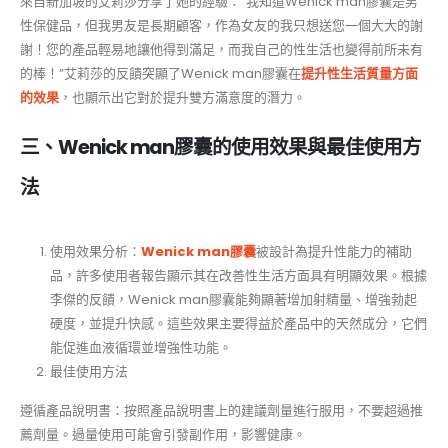
來自新加坡的艾莉莎分享了她的經驗：“我知道Wenick man膠囊是男
性保健品，但我男友是長期顧客，作為女友的我只想送您一個大大的謝
謝！您的產品輕易地讓他得到滿足，而我自己的性生活也變得前所未有
的棒！”艾莉莎的反饋突顯了Wenick man膠囊在
提升性生活質量方面
的效果
，也顯示出它對於提升雙方滿意度的潛力。
三、Wenick man膠囊的使用效果與最佳使用方
法
使用效果分析：
Wenick man膠囊
被設計為提升性能力的補助
品，許多使用者報告顯示其在改善性生活方面具有明顯效果。根據
李傑的反饋，Wenick man膠囊能夠顯著增加射精量、增強勃起
硬度，並提升快感。這些效果主要得益於產品中的天然成分，它們
能促進血液循環並增強性功能。
最佳使用方法
遵循產品說明書：按照產品說明書上的建議劑量進行服用，不要超過推
薦劑量。過量使用可能會引發副作用，影響健康。