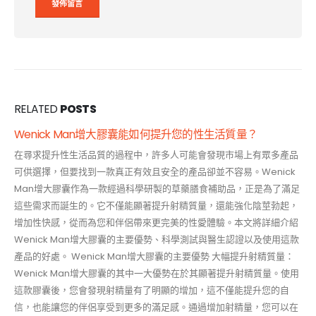
RELATED
POSTS
Wenick Man增大膠囊能如何提升您的性生活質量？
在尋求提升性生活品質的過程中，許多人可能會發現市場上有眾多產品
可供選擇，但要找到一款真正有效且安全的產品卻並不容易。Wenick
Man增大膠囊作為一款經過科學研製的草藥膳食補助品，正是為了滿足
這些需求而誕生的。它不僅能顯著提升射精質量，還能強化陰莖勃起，
增加性快感，從而為您和伴侶帶來更完美的性愛體驗。本文將詳細介紹
Wenick Man增大膠囊的主要優勢、科學測試與醫生認證以及使用這款
產品的好處。 Wenick Man增大膠囊的主要優勢 大幅提升射精質量：
Wenick Man增大膠囊的其中一大優勢在於其顯著提升射精質量。使用
這款膠囊後，您會發現射精量有了明顯的增加，這不僅能提升您的自
信，也能讓您的伴侶享受到更多的滿足感。通過增加射精量，您可以在