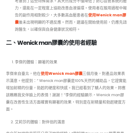
考慮到了這些特殊需求。其天然成分不僅降低了對心血管系統的壓
力，還能在一定程度上協助改善血液循環。使用者在服用過程中報
告的副作用相對較少，大多數高血壓患者在
使用Wenick man膠
囊
後未出現明顯的不適反應。然而，建議在開始使用前，仍應先諮
詢醫生，以確保與自身健康狀況相符。
二、Wenick man膠囊的使用者經驗
李傑的體驗：顯著的效果
李傑來自臺北，他在
使用
Wenick man膠囊
三個月後，對產品效果表
示滿意。他提到：“ Wenick man膠囊是100%天然的補助品，它證實能
增加射精的份量，勃起的硬度和快感。我已經看到了驕人的效果，妳應
該瞧瞧我女伴臉上的表情！謝謝！”李傑的經驗顯示，Wenick man膠
囊在改善性生活方面確實有顯著的效果，特別是在射精量和勃起硬度方
面。
艾莉莎的體驗：對伴侶的滿意