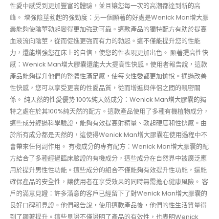
性愛中感受到更加豐富的體驗，並且讓您每一次的高潮都達到新的高
峰。 增強陰莖勃起的強勁度：另一個顯著的好處是Wenick Man增大膠
囊能夠使陰莖勃起變得更加強勁可靠。這款產品的獨特配方有助於提高
血液流向陰莖，從而促進更強而有力的勃起。這不僅能提升您的性能
力，還能增強您在床上的自信，使您的性表現更加出色。 顯著提高性快
感：Wenick Man增大膠囊還能大大提高性快感。使用者報告說，這款
產品能夠提升他們的整體性滿足感，使每次性愛都更加愉悅。通過改善
性快感，您可以享受更高的性愛品質，從而增進與伴侶之間的親密關
係。 純天然的性愛優勢 100%純天然成分：Wenick Man增大膠囊的獨
特之處在於其100%純天然的配方。這款產品使用了多種有機植物成分，
這些成分經過科學驗證，能夠有效提高射精量、勃起硬度和性快感。由
於所有成分都是天然的，這使得Wenick Man增大膠囊在使用過程中不
會帶來任何副作用。 有機成分的專有配方：Wenick Man增大膠囊的配
方結合了多種經過臨床驗證的有機成分，這些成分在自然界中被廣泛應
用於提升男性性功能。這些成分的組合不僅能夠有效提升性功能，還能
確保產品的安全性，讓使用者在享受效果的同時無需擔心健康風險。 客
戶的滿意見證：許多滿意的客戶已經留下了對Wenick Man增大膠囊的
良好口碑和見證。他們報告說，使用這款產品後，他們的性生活質量得
到了顯著提升。這些見證不僅證明了產品的有效性，也表明Wenick