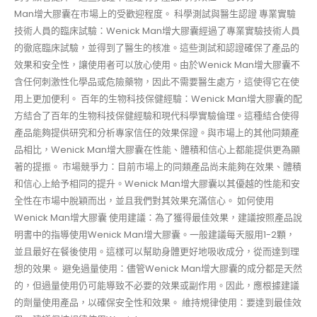
Man增大膠囊在市場上的受歡迎程度。 科學測試與醫生認證 專業實驗
技術人員的臨床試驗：Wenick Man增大膠囊經過了專業實驗技術人員
的徹底臨床試驗，並得到了醫生的核准。這些測試和認證確保了產品的
效果和安全性，讓使用者可以放心使用。由於Wenick Man增大膠囊不
含任何刺激性化學品或危險藥物，因此不需要醫生處方，這使得它在使
用上更加便利。 百年的生物科技保健經驗：Wenick Man增大膠囊的配
方結合了百年的生物科技保健經驗和現代科學實驗倫理。這種結合使得
產品能夠提供研究和分析專家信任的效果保證。與市場上的其他同類產
品相比，Wenick Man增大膠囊在性能、體積和信心上都能提供更為顯
著的提振。 市場競爭力：目前市場上的同類產品尚未能夠在效果、體積
和信心上給予相同的提升。Wenick Man增大膠囊以其優越的性能和安
全性在市場中脫穎而出，並且我們對其效果充滿信心。 如何使用
Wenick Man增大膠囊 使用建議：為了獲得最佳效果，建議按照產品說
明書中的指導使用Wenick Man增大膠囊。一般建議每天服用1-2顆，
並且最好在餐後使用。這樣可以幫助身體更好地吸收成分，從而達到理
想的效果。 避免過量使用：儘管Wenick Man增大膠囊的成分都是天然
的，但過量使用仍可能導致不必要的效果或副作用。因此，應根據建議
的劑量使用產品，以確保安全性和效果。 維持規律使用：要達到最佳效