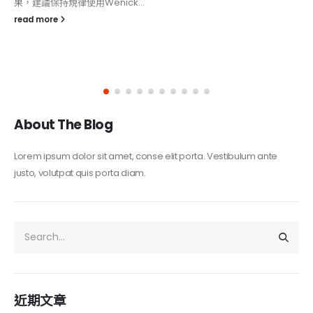
果，建議保持規律使用Wenick...
read more
About The Blog
Lorem ipsum dolor sit amet, conse elit porta. Vestibulum ante
justo, volutpat quis porta diam.
近期文章